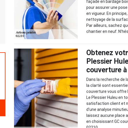
façade en bardage boi
pour assurer une pos
en vigueur. En principe
nettoyage de la surfac
Par ailleurs, sachez q
chantier en neuf. N’hés
Obtenez votre
Plessier Hul
couverture à
Dans la recherche de la
la clarté sont essentie
couverture vous offre l
Le Plessier Huleu en t
satisfaction client et 
d'une analyse minutie
laissez aucune place au
en choisissant GC couv
02210.