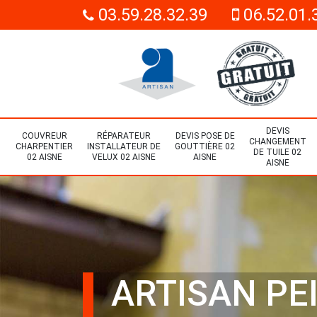
03.59.28.32.39
06.52.01.
DEVIS
COUVREUR
RÉPARATEUR
DEVIS POSE DE
CHANGEMENT
CHARPENTIER
INSTALLATEUR DE
GOUTTIÈRE 02
DE TUILE 02
02 AISNE
VELUX 02 AISNE
AISNE
AISNE
ARTISAN PE