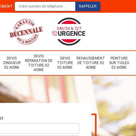
TEMENT
DEVIS
DEVIS
DEVIS
REHAUSSEMENT
PEINTURE
RÉPARATION DE
ZINGUEUR
TOITURE
DE TOITURE 02
SUR TUILES
TOITURE 02
02 AISNE
02 AISNE
AISNE
02 AISNE
AISNE
it