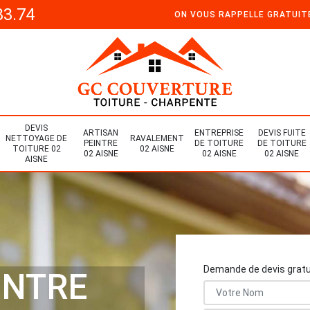
33.74
ON VOUS RAPPELLE GRATUI
DEVIS
ARTISAN
ENTREPRISE
DEVIS FUITE
NETTOYAGE DE
RAVALEMENT
PEINTRE
DE TOITURE
DE TOITURE
TOITURE 02
02 AISNE
02 AISNE
02 AISNE
02 AISNE
AISNE
Demande de devis gratu
INTRE