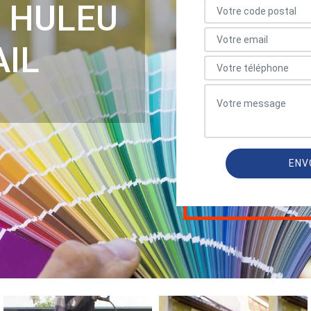
R HULEU
AIL