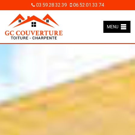
03.59.28.32.39
06.52.01.33.74
MENU