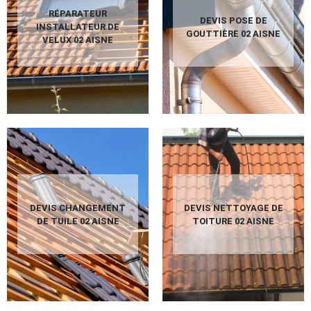
RÉPARATEUR
DEVIS POSE DE
INSTALLATEUR DE
GOUTTIÈRE 02 AISNE
VELUX 02 AISNE
DEVIS CHANGEMENT
DEVIS NETTOYAGE DE
DE TUILE 02 AISNE
TOITURE 02 AISNE