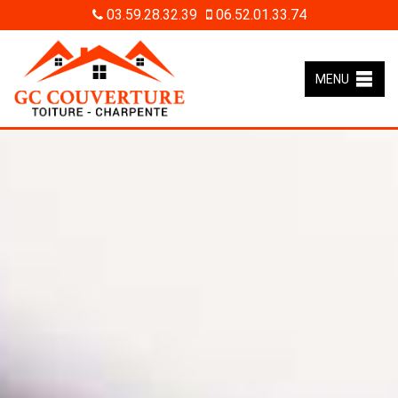
03.59.28.32.39
06.52.01.33.74
MENU