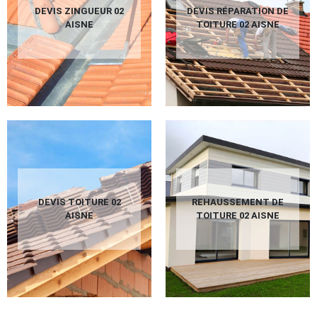
DEVIS ZINGUEUR 02
DEVIS RÉPARATION DE
AISNE
TOITURE 02 AISNE
DEVIS TOITURE 02
REHAUSSEMENT DE
AISNE
TOITURE 02 AISNE