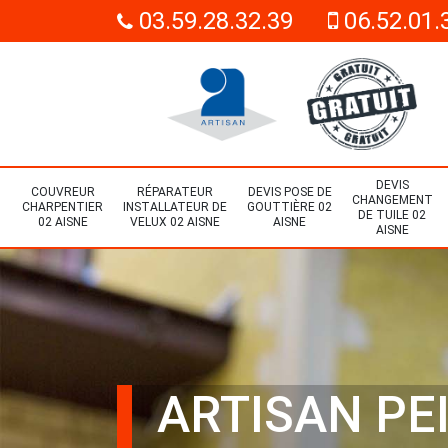
03.59.28.32.39
06.52.01.
DEVIS
COUVREUR
RÉPARATEUR
DEVIS POSE DE
CHANGEMENT
CHARPENTIER
INSTALLATEUR DE
GOUTTIÈRE 02
DE TUILE 02
02 AISNE
VELUX 02 AISNE
AISNE
AISNE
ARTISAN PE