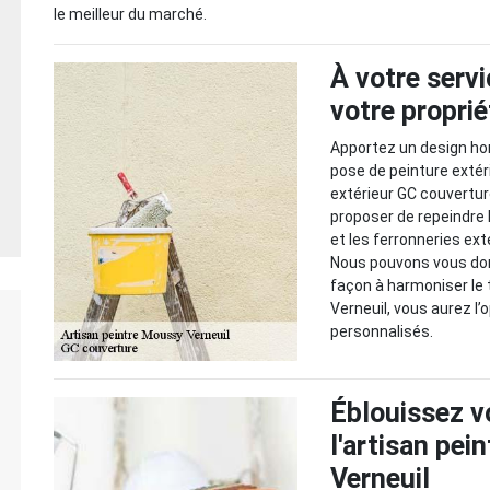
le meilleur du marché.
À votre servi
votre proprié
Apportez un design ho
pose de peinture exté
extérieur GC couvertur
proposer de repeindre l
et les ferronneries extér
Nous pouvons vous don
façon à harmoniser le 
Verneuil, vous aurez l’
personnalisés.
Éblouissez v
l'artisan pe
Verneuil