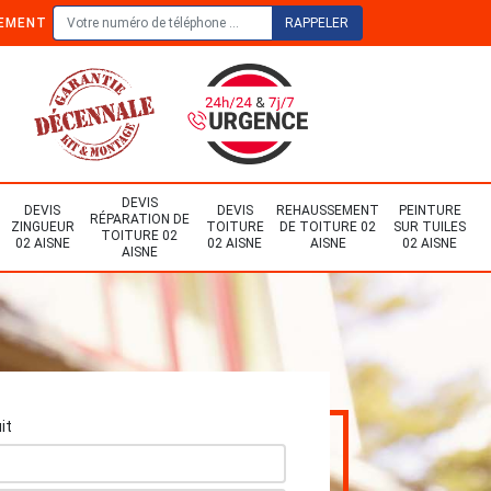
TEMENT
DEVIS
DEVIS
DEVIS
REHAUSSEMENT
PEINTURE
RÉPARATION DE
ZINGUEUR
TOITURE
DE TOITURE 02
SUR TUILES
TOITURE 02
02 AISNE
02 AISNE
AISNE
02 AISNE
AISNE
it