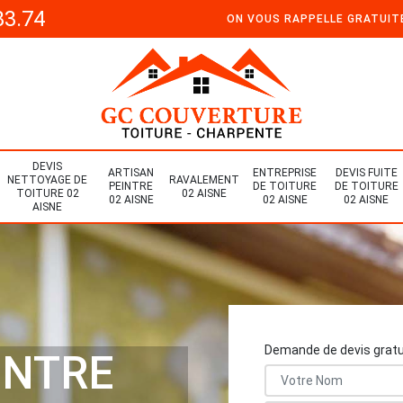
33.74
ON VOUS RAPPELLE GRATUI
DEVIS
ARTISAN
ENTREPRISE
DEVIS FUITE
NETTOYAGE DE
RAVALEMENT
PEINTRE
DE TOITURE
DE TOITURE
TOITURE 02
02 AISNE
02 AISNE
02 AISNE
02 AISNE
AISNE
Demande de devis gratu
INTRE