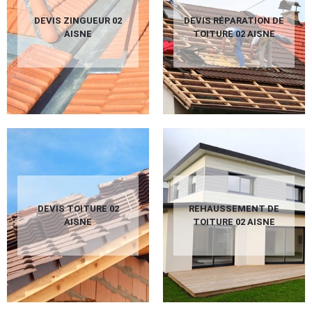
DEVIS ZINGUEUR 02
DEVIS RÉPARATION DE
AISNE
TOITURE 02 AISNE
DEVIS TOITURE 02
REHAUSSEMENT DE
AISNE
TOITURE 02 AISNE