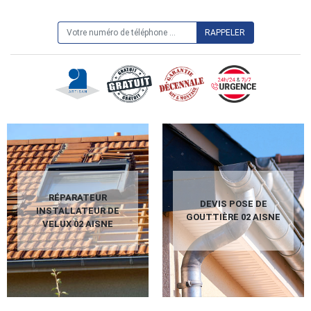
ON VOUS RAPPELLE GRATUITEMENT
RÉPARATEUR
DEVIS POSE DE
INSTALLATEUR DE
GOUTTIÈRE 02 AISNE
VELUX 02 AISNE