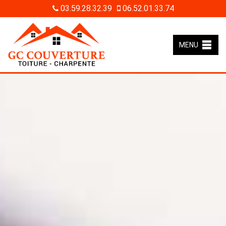
03.59.28.32.39
06.52.01.33.74
MENU