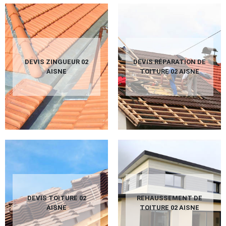
DEVIS ZINGUEUR 02
DEVIS RÉPARATION DE
AISNE
TOITURE 02 AISNE
DEVIS TOITURE 02
REHAUSSEMENT DE
AISNE
TOITURE 02 AISNE