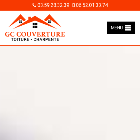
03.59.28.32.39
06.52.01.33.74
MENU