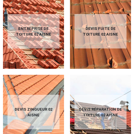
ENTREPRISE DE
DEVIS FUITE DE
TOITURE 02 AISNE
TOITURE 02 AISNE
DEVIS ZINGUEUR 02
DEVIS RÉPARATION DE
AISNE
TOITURE 02 AISNE