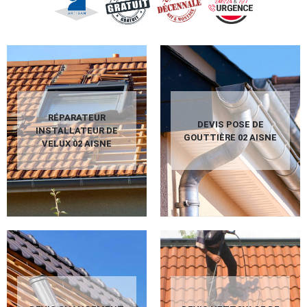
RÉPARATEUR
DEVIS POSE DE
INSTALLATEUR DE
GOUTTIÈRE 02 AISNE
VELUX 02 AISNE