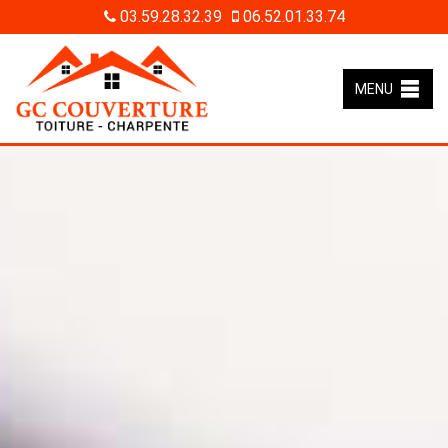
03.59.28.32.39
06.52.01.33.74
MENU