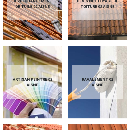
DEVIS CHANGEMENT
DEVIS NETTOYAGE DE
DE TUILE 02 AISNE
TOITURE 02 AISNE
ARTISAN PEINTRE 02
RAVALEMENT 02
AISNE
AISNE