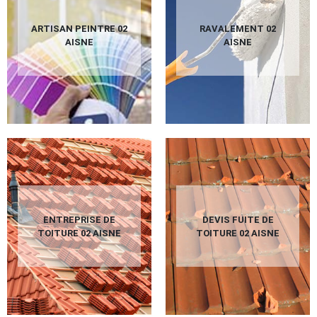
ARTISAN PEINTRE 02
RAVALEMENT 02
AISNE
AISNE
ENTREPRISE DE
DEVIS FUITE DE
TOITURE 02 AISNE
TOITURE 02 AISNE