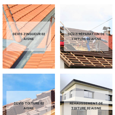
DEVIS ZINGUEUR 02
DEVIS RÉPARATION DE
AISNE
TOITURE 02 AISNE
DEVIS TOITURE 02
REHAUSSEMENT DE
AISNE
TOITURE 02 AISNE