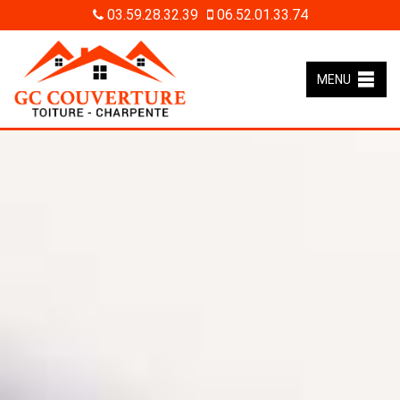
03.59.28.32.39
06.52.01.33.74
MENU