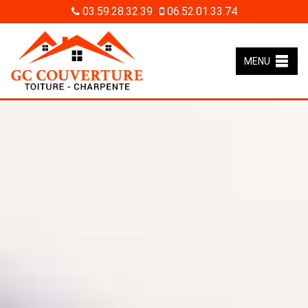
03.59.28.32.39
06.52.01.33.74
MENU