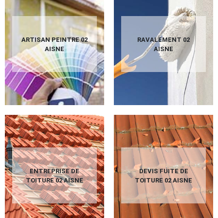
ARTISAN PEINTRE 02
RAVALEMENT 02
AISNE
AISNE
ENTREPRISE DE
DEVIS FUITE DE
TOITURE 02 AISNE
TOITURE 02 AISNE