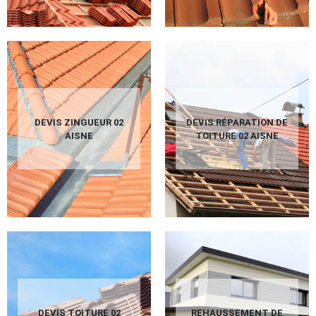
DEVIS ZINGUEUR 02
DEVIS RÉPARATION DE
AISNE
TOITURE 02 AISNE
DEVIS TOITURE 02
REHAUSSEMENT DE