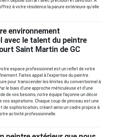
ment déploie son art avec précision et dévotion. À
ffrez à votre résidence la parure extérieure qu'elle
tre environnement
 avec le talent du peintre
court Saint Martin de GC
 votre espace professionnel est un reflet de votre
ffinement. Faites appel à l'expertise du peintre
ture pour transcender les limites du conventionnel à
Par le biais d'une approche méticuleuse et d'une
e de vos besoins, notre équipe façonne un décor
 de vos aspirations. Chaque coup de pinceau est une
et de sophistication, créant ainsi un cadre propice à
tre activité professionnelle.
an peintre extérieur que nous