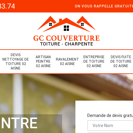
33.74
ON VOUS RAPPELLE GRATUI
DEVIS
ARTISAN
ENTREPRISE
DEVIS FUITE
NETTOYAGE DE
RAVALEMENT
PEINTRE
DE TOITURE
DE TOITURE
TOITURE 02
02 AISNE
02 AISNE
02 AISNE
02 AISNE
AISNE
Demande de devis gratu
INTRE