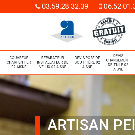
03.59.28.32.39
06.52.01.
DEVIS
COUVREUR
RÉPARATEUR
DEVIS POSE DE
CHANGEMENT
CHARPENTIER
INSTALLATEUR DE
GOUTTIÈRE 02
DE TUILE 02
02 AISNE
VELUX 02 AISNE
AISNE
AISNE
ARTISAN PE