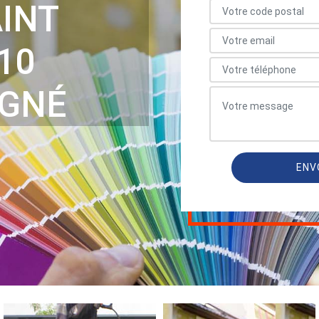
INT
10
IGNÉ