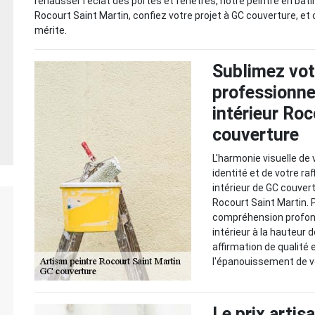
rehausser l'éclat des portes et fenêtres, notre peintre en bâti
Rocourt Saint Martin, confiez votre projet à GC couverture, et o
mérite.
Sublimez vo
professionnel
intérieur Ro
couverture
L'harmonie visuelle de
identité et de votre ra
intérieur de GC couver
Rocourt Saint Martin. 
compréhension profond
intérieur à la hauteur
affirmation de qualité 
l'épanouissement de vo
Le prix artis