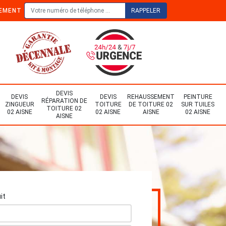
TEMENT
DEVIS
DEVIS
DEVIS
REHAUSSEMENT
PEINTURE
RÉPARATION DE
ZINGUEUR
TOITURE
DE TOITURE 02
SUR TUILES
TOITURE 02
02 AISNE
02 AISNE
AISNE
02 AISNE
AISNE
it