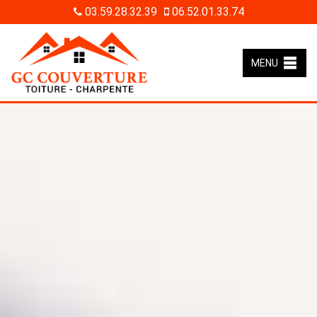
03.59.28.32.39
06.52.01.33.74
MENU