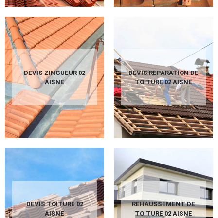
DEVIS ZINGUEUR 02
DEVIS RÉPARATION DE
AISNE
TOITURE 02 AISNE
DEVIS TOITURE 02
REHAUSSEMENT DE
AISNE
TOITURE 02 AISNE