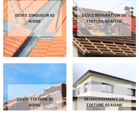
DEVIS ZINGUEUR 02
DEVIS RÉPARATION DE
AISNE
TOITURE 02 AISNE
DEVIS TOITURE 02
REHAUSSEMENT DE
AISNE
TOITURE 02 AISNE