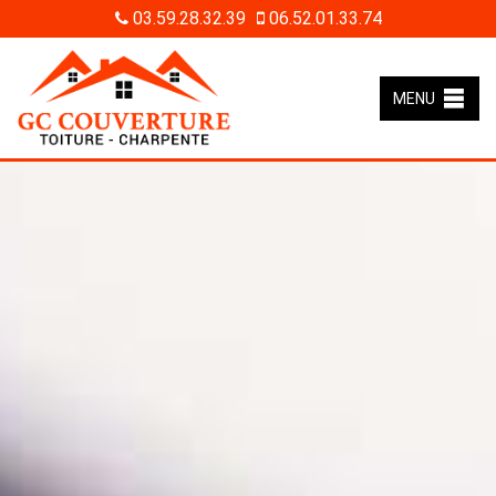
03.59.28.32.39
06.52.01.33.74
MENU