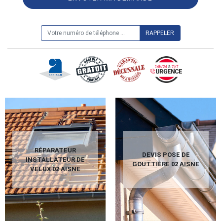
ON VOUS RAPPELLE GRATUITEMENT
RÉPARATEUR
DEVIS POSE DE
INSTALLATEUR DE
GOUTTIÈRE 02 AISNE
VELUX 02 AISNE