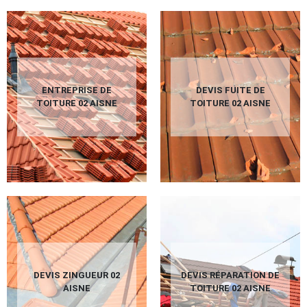
ENTREPRISE DE
DEVIS FUITE DE
TOITURE 02 AISNE
TOITURE 02 AISNE
DEVIS ZINGUEUR 02
DEVIS RÉPARATION DE
AISNE
TOITURE 02 AISNE