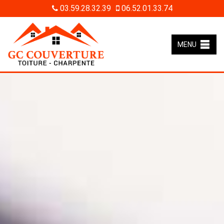
03.59.28.32.39
06.52.01.33.74
MENU