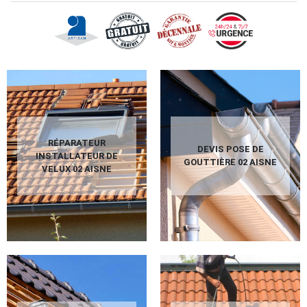
RÉPARATEUR
DEVIS POSE DE
INSTALLATEUR DE
GOUTTIÈRE 02 AISNE
VELUX 02 AISNE