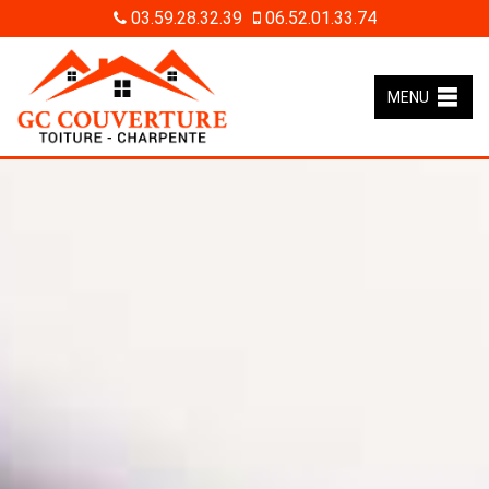
03.59.28.32.39
06.52.01.33.74
MENU