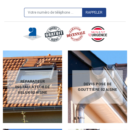
ON VOUS RAPPELLE GRATUITEMENT
RÉPARATEUR
DEVIS POSE DE
INSTALLATEUR DE
GOUTTIÈRE 02 AISNE
VELUX 02 AISNE