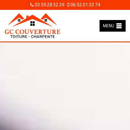
03.59.28.32.39
06.52.01.33.74
MENU