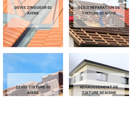
DEVIS ZINGUEUR 02
DEVIS RÉPARATION DE
AISNE
TOITURE 02 AISNE
DEVIS TOITURE 02
REHAUSSEMENT DE
AISNE
TOITURE 02 AISNE