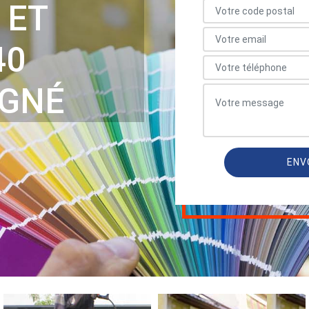
 ET
40
IGNÉ