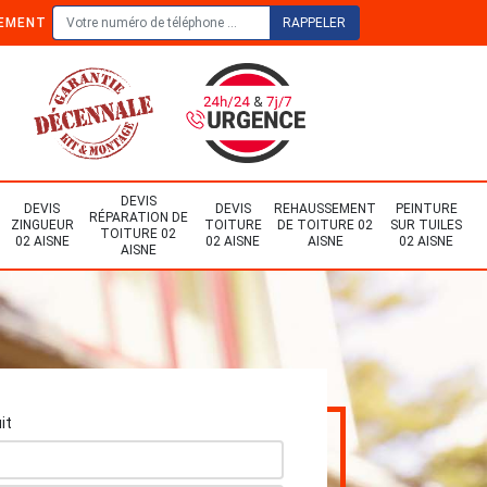
TEMENT
DEVIS
DEVIS
DEVIS
REHAUSSEMENT
PEINTURE
RÉPARATION DE
ZINGUEUR
TOITURE
DE TOITURE 02
SUR TUILES
TOITURE 02
02 AISNE
02 AISNE
AISNE
02 AISNE
AISNE
it