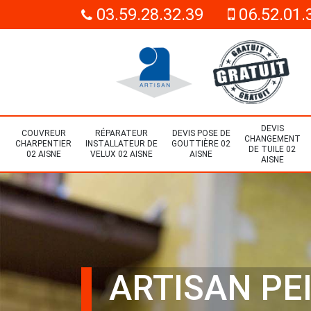
03.59.28.32.39
06.52.01.
DEVIS
COUVREUR
RÉPARATEUR
DEVIS POSE DE
CHANGEMENT
CHARPENTIER
INSTALLATEUR DE
GOUTTIÈRE 02
DE TUILE 02
02 AISNE
VELUX 02 AISNE
AISNE
AISNE
ARTISAN PE