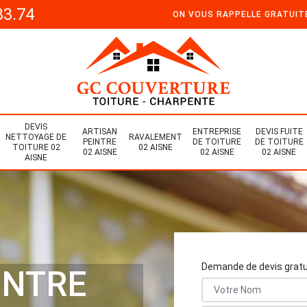
33.74
ON VOUS RAPPELLE GRATUI
DEVIS
ARTISAN
ENTREPRISE
DEVIS FUITE
NETTOYAGE DE
RAVALEMENT
PEINTRE
DE TOITURE
DE TOITURE
TOITURE 02
02 AISNE
02 AISNE
02 AISNE
02 AISNE
AISNE
Demande de devis gratu
INTRE