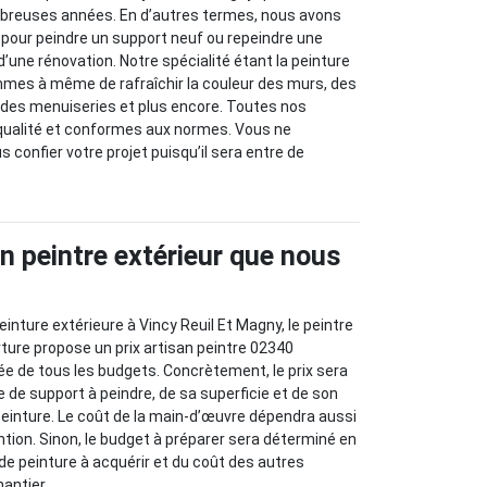
mbreuses années. En d’autres termes, nous avons
 pour peindre un support neuf ou repeindre une
’une rénovation. Notre spécialité étant la peinture
mes à même de rafraîchir la couleur des murs, des
e, des menuiseries et plus encore. Toutes nos
 qualité et conformes aux normes. Vous ne
 confier votre projet puisqu’il sera entre de
an peintre extérieur que nous
inture extérieure à Vincy Reuil Et Magny, le peintre
ure propose un prix artisan peintre 02340
tée de tous les budgets. Concrètement, le prix sera
e de support à peindre, de sa superficie et de son
peinture. Le coût de la main-d’œuvre dépendra aussi
ention. Sinon, le budget à préparer sera déterminé en
e peinture à acquérir et du coût des autres
hantier.