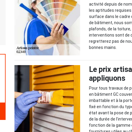
activité depuis de no
les aptitudes requises
surface dans le cadre d
de bâtiment, nous som
plafonds, de la toitur
interventions sont de
regretterez pas de nous
bonnes mains.
Le prix artis
appliquons
Pour tous travaux de pe
en bâtiment GC couvert
imbattable et à la por
fixé en fonction du typ
état avant la pose de 
de la durée de l’interv
fonction de la gamme d
fournitures utiles au c