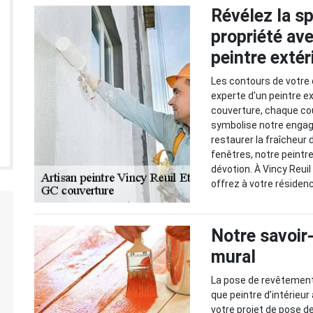
Révélez la sp
propriété av
peintre extér
Les contours de votre
experte d'un peintre e
couverture, chaque cou
symbolise notre engage
restaurer la fraîcheur
fenêtres, notre peintr
dévotion. À Vincy Reuil
offrez à votre résidenc
Notre savoir
mural
La pose de revêtement 
que peintre d’intérieur
votre projet de pose de