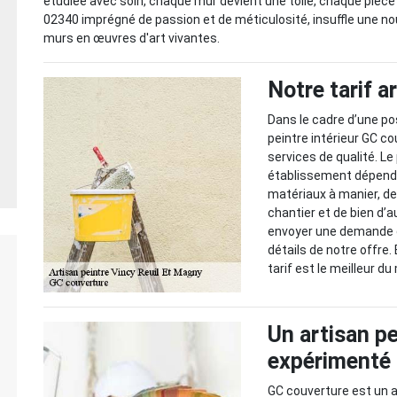
étudiée avec soin, chaque mur devient une toile, chaque pièce
02340 imprégné de passion et de méticulosité, insuffle une nou
murs en œuvres d'art vivantes.
Notre tarif a
Dans le cadre d’une pos
peintre intérieur GC c
services de qualité. Le
établissement dépendr
matériaux à manier, de
chantier et de bien d’
envoyer une demande de
détails de notre offre
tarif est le meilleur d
Un artisan pe
expérimenté
GC couverture est un a