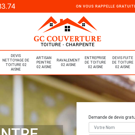
33.74
ON VOUS RAPPELLE GRATUI
DEVIS
ARTISAN
ENTREPRISE
DEVIS FUITE
NETTOYAGE DE
RAVALEMENT
PEINTRE
DE TOITURE
DE TOITURE
TOITURE 02
02 AISNE
02 AISNE
02 AISNE
02 AISNE
AISNE
Demande de devis gratu
INTRE