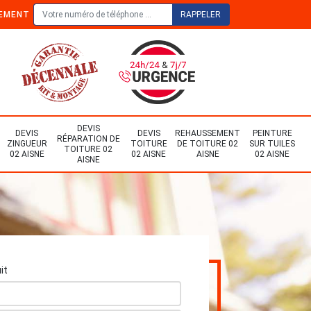
TEMENT
DEVIS
DEVIS
DEVIS
REHAUSSEMENT
PEINTURE
RÉPARATION DE
ZINGUEUR
TOITURE
DE TOITURE 02
SUR TUILES
TOITURE 02
02 AISNE
02 AISNE
AISNE
02 AISNE
AISNE
it