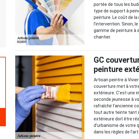
portée de tous les bud
type de support à peind
peinture. Le coût de l
l’intervention. Sinon, 
gamme de peinture à ac
chantier.
GC couvertur
peinture exté
Artisan peintre à Vivi
couverture met à votre
extérieure. C’est une 
seconde jeunesse à vo
rafraîchir l’ancienne c
tout autre teinte tant 
extérieure doit être r
d’urbanisme de votre q
dans les règles de l’art