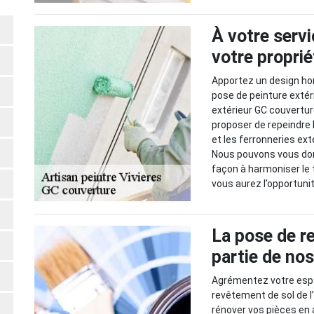
À votre servi
votre proprié
Apportez un design ho
pose de peinture exté
extérieur GC couvertur
proposer de repeindre l
et les ferronneries extér
Nous pouvons vous don
façon à harmoniser le t
vous aurez l’opportunit
La pose de r
partie de no
Agrémentez votre espac
revêtement de sol de l
rénover vos pièces en