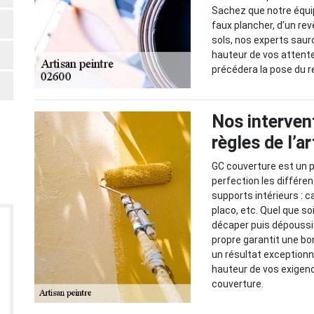
Sachez que notre équip
faux plancher, d’un rev
sols, nos experts saur
hauteur de vos attente
précédera la pose du 
Nos intervent
règles de l’ar
GC couverture est un pe
perfection les différe
supports intérieurs : c
placo, etc. Quel que so
décaper puis dépoussié
propre garantit une bo
un résultat exceptionne
hauteur de vos exigenc
couverture.