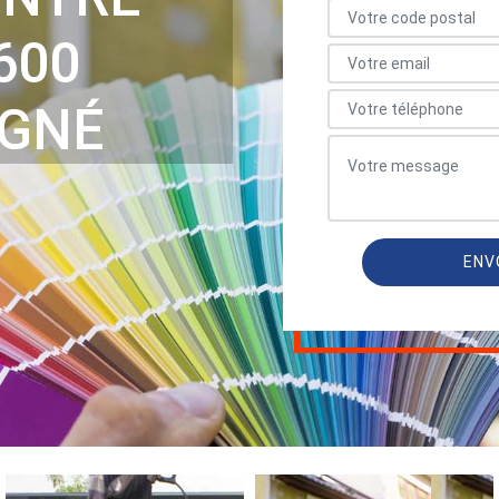
600
IGNÉ