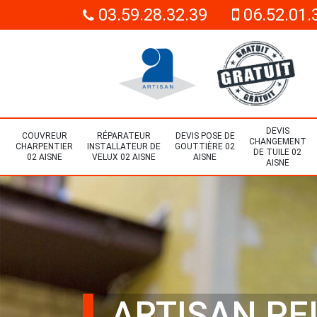
03.59.28.32.39
06.52.01.
DEVIS
COUVREUR
RÉPARATEUR
DEVIS POSE DE
CHANGEMENT
CHARPENTIER
INSTALLATEUR DE
GOUTTIÈRE 02
DE TUILE 02
02 AISNE
VELUX 02 AISNE
AISNE
AISNE
ARTISAN PE