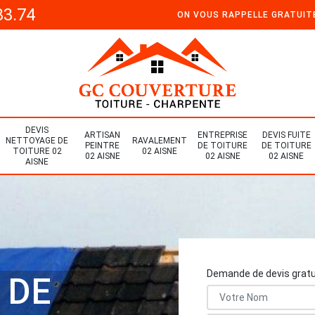
33.74
ON VOUS RAPPELLE GRATUI
DEVIS
ARTISAN
ENTREPRISE
DEVIS FUITE
NETTOYAGE DE
RAVALEMENT
PEINTRE
DE TOITURE
DE TOITURE
TOITURE 02
02 AISNE
02 AISNE
02 AISNE
02 AISNE
AISNE
Demande de devis gratu
 DE