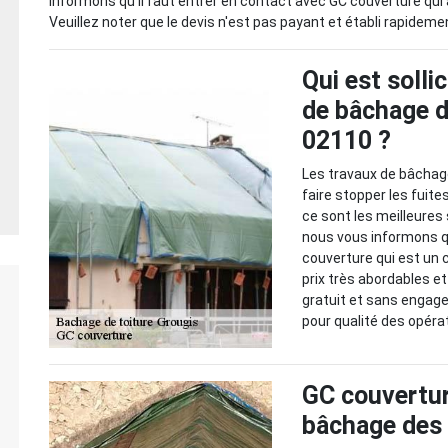
informons qu'il faut entrer en contact avec GC couverture qui
Veuillez noter que le devis n'est pas payant et établi rapideme
Qui est solli
de bâchage d
02110 ?
Les travaux de bâchage
faire stopper les fuite
ce sont les meilleures 
nous vous informons qu
couverture qui est un 
prix très abordables et 
gratuit et sans engage
pour qualité des opéra
GC couverture
bâchage des t