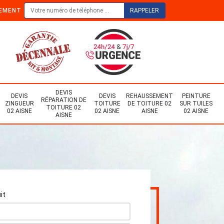
TEMENT
DEVIS
DEVIS
DEVIS
REHAUSSEMENT
PEINTURE
RÉPARATION DE
ZINGUEUR
TOITURE
DE TOITURE 02
SUR TUILES
TOITURE 02
02 AISNE
02 AISNE
AISNE
02 AISNE
AISNE
it