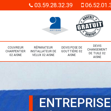
03.59.28.32.39
06.52.01.
DEVIS
COUVREUR
RÉPARATEUR
DEVIS POSE DE
CHANGEMENT
CHARPENTIER
INSTALLATEUR DE
GOUTTIÈRE 02
DE TUILE 02
02 AISNE
VELUX 02 AISNE
AISNE
AISNE
ENTREPRISE