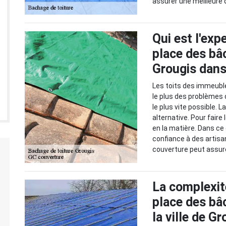
assurer une meilleure q
Qui est l'exp
place des bâ
Grougis dans
Les toits des immeubl
le plus des problèmes d
le plus vite possible.
alternative. Pour faire
en la matière. Dans ce 
confiance à des artisa
couverture peut assure
La complexit
place des bâ
la ville de G