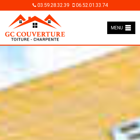
03.59.28.32.39
06.52.01.33.74
MENU