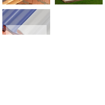
PEINTURE SUR
TUILES 02 AISNE
Couvreur charpentier à Crouy : la
quintessence du savoir-faire
artisanal de GC couverture
Dans l'univers le domaine de la rénovation, l'art du couvreur