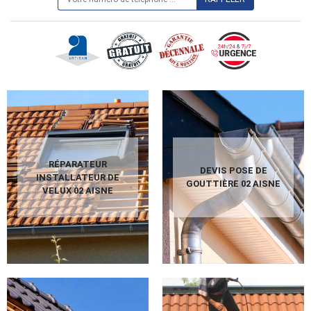
RÉPARATEUR
DEVIS POSE DE
INSTALLATEUR DE
GOUTTIÈRE 02 AISNE
VELUX 02 AISNE