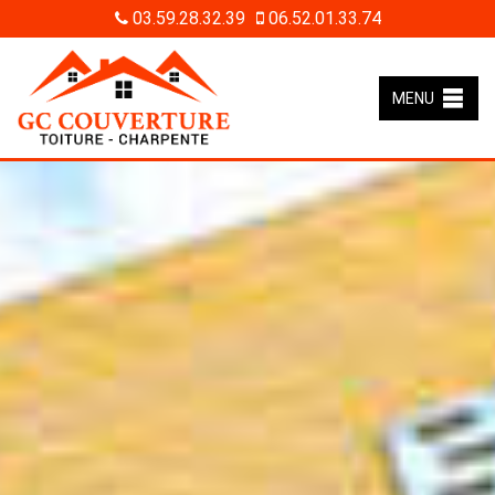
03.59.28.32.39
06.52.01.33.74
MENU