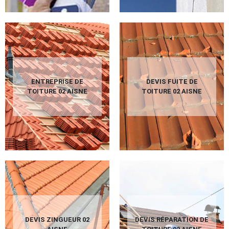
ENTREPRISE DE
DEVIS FUITE DE
TOITURE 02 AISNE
TOITURE 02 AISNE
DEVIS ZINGUEUR 02
DEVIS RÉPARATION DE