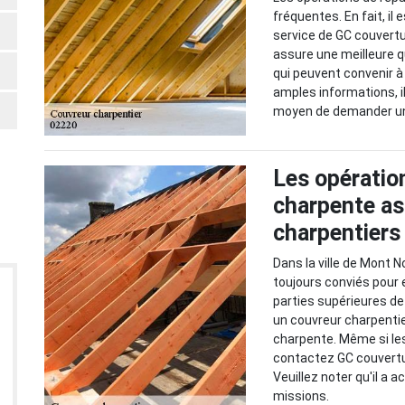
fréquentes. En fait, il 
service de GC couvertu
assure une meilleure qu
qui peuvent convenir à
amples informations, il
moyen de demander un
Les opératio
charpente as
charpentiers
Dans la ville de Mont 
toujours conviés pour e
parties supérieures de 
un couvreur charpentier
charpente. Même si les 
contactez GC couverture
Veuillez noter qu'il a 
missions.