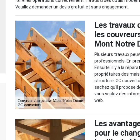
faire les opérations correctement. Il a aussi des outils modern
Veuillez demander un devis gratuit et sans engagement.
Les travaux 
les couvreurs
Mont Notre
Plusieurs travaux peuv
professionnels. En premi
Ensuite, il y a la répar
propriétaires des mai
structure. GC couvertu
sachez qu'il propose d
vous voulez des informa
web.
Les avantage
pour le chan