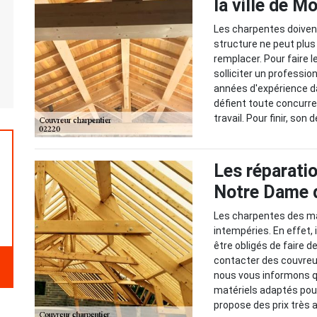
la ville de 
Les charpentes doivent 
structure ne peut plus 
remplacer. Pour faire l
solliciter un professio
années d'expérience da
défient toute concurren
travail. Pour finir, so
Les réparati
Notre Dame d
Les charpentes des ma
intempéries. En effet, 
être obligés de faire d
contacter des couvreur
nous vous informons qu'
matériels adaptés pour r
propose des prix très 