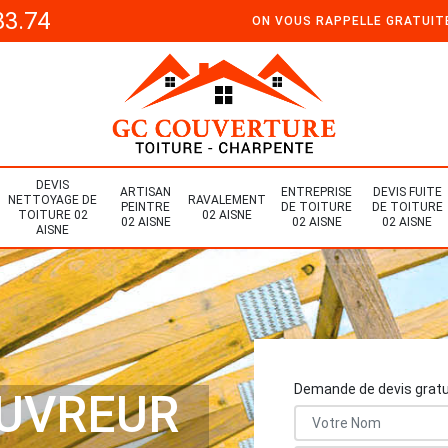
33.74
ON VOUS RAPPELLE GRATUI
DEVIS
ARTISAN
ENTREPRISE
DEVIS FUITE
NETTOYAGE DE
RAVALEMENT
PEINTRE
DE TOITURE
DE TOITURE
TOITURE 02
02 AISNE
02 AISNE
02 AISNE
02 AISNE
AISNE
Demande de devis gratu
OUVREUR