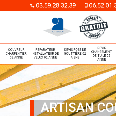
03.59.28.32.39
06.52.01.
DEVIS
COUVREUR
RÉPARATEUR
DEVIS POSE DE
CHANGEMENT
CHARPENTIER
INSTALLATEUR DE
GOUTTIÈRE 02
DE TUILE 02
02 AISNE
VELUX 02 AISNE
AISNE
AISNE
ARTISAN C