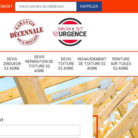
TEMENT
DEVIS
DEVIS
DEVIS
REHAUSSEMENT
PEINTURE
RÉPARATION DE
ZINGUEUR
TOITURE
DE TOITURE 02
SUR TUILES
TOITURE 02
02 AISNE
02 AISNE
AISNE
02 AISNE
AISNE
it