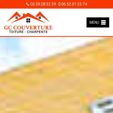
03.59.28.32.39
06.52.01.33.74
MENU