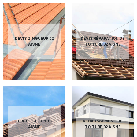
DEVIS ZINGUEUR 02
DEVIS RÉPARATION DE
AISNE
TOITURE 02 AISNE
DEVIS TOITURE 02
REHAUSSEMENT DE
AISNE
TOITURE 02 AISNE