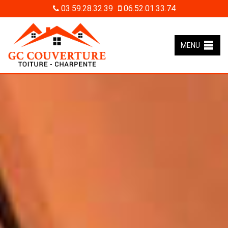
03.59.28.32.39
06.52.01.33.74
MENU