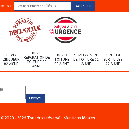
TEMENT
DEVIS
DEVIS
DEVIS
REHAUSSEMENT
PEINTURE
RÉPARATION DE
ZINGUEUR
TOITURE
DE TOITURE 02
SUR TUILES
TOITURE 02
02 AISNE
02 AISNE
AISNE
02 AISNE
AISNE
©2020 - 2026 Tout droit réservé -
Mentions légales