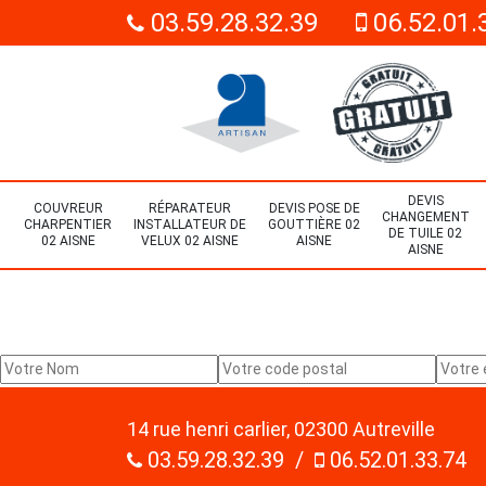
03.59.28.32.39
06.52.01.
DEVIS
COUVREUR
RÉPARATEUR
DEVIS POSE DE
CHANGEMENT
CHARPENTIER
INSTALLATEUR DE
GOUTTIÈRE 02
DE TUILE 02
02 AISNE
VELUX 02 AISNE
AISNE
AISNE
14 rue henri carlier, 02300 Autreville
03.59.28.32.39
/
06.52.01.33.74