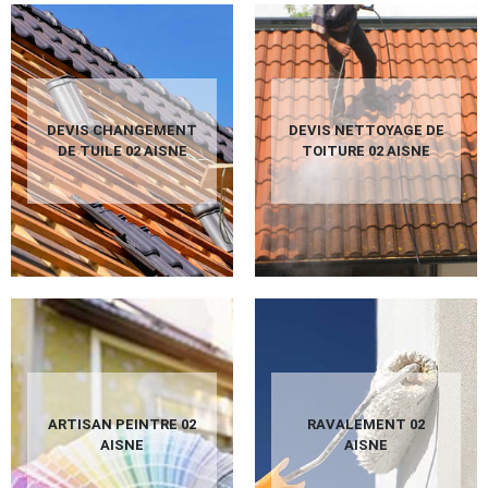
DEVIS CHANGEMENT
DEVIS NETTOYAGE DE
DE TUILE 02 AISNE
TOITURE 02 AISNE
ARTISAN PEINTRE 02
RAVALEMENT 02
AISNE
AISNE