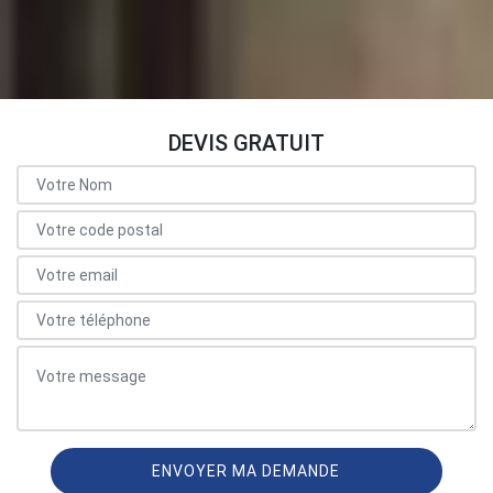
DEVIS GRATUIT