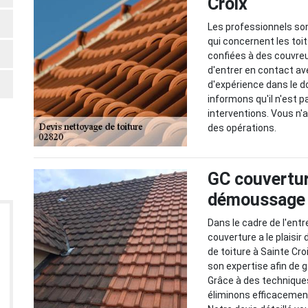
Croix
Les professionnels son
qui concernent les toi
confiées à des couvreu
d'entrer en contact av
d'expérience dans le d
informons qu'il n'est p
interventions. Vous n'a
des opérations.
GC couvertur
démoussage d
Dans le cadre de l'entr
couverture a le plaisi
de toiture à Sainte Cro
son expertise afin de ga
Grâce à des techniques
éliminons efficacement