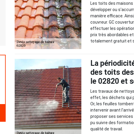
Les toits des maisons 
développer ou s'accumul
manière efficace. Ainsi,
couvreur. GC couvertur
effectuer les opératio
prix très abordables et 
totalement gratuit et
La périodici
des toits de
le 02820 et 
Les travaux de nettoya
effet, les déchets qui
Or, les feuilles tomben
intervenir avant l'arri
proposer ses services po
pu suivre des formatio
qualité de travail.