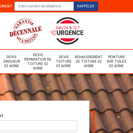
TEMENT
DEVIS
DEVIS
DEVIS
REHAUSSEMENT
PEINTURE
RÉPARATION DE
ZINGUEUR
TOITURE
DE TOITURE 02
SUR TUILES
TOITURE 02
02 AISNE
02 AISNE
AISNE
02 AISNE
AISNE
it