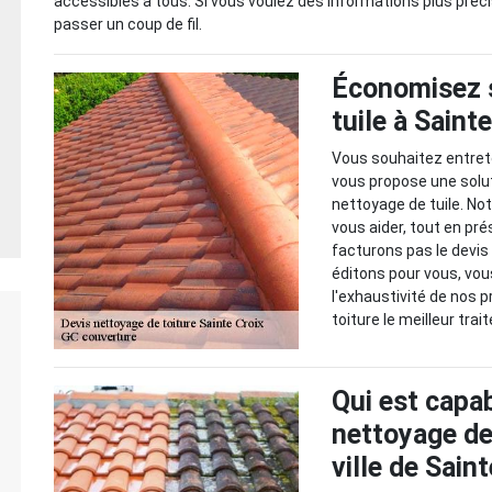
accessibles à tous. Si vous voulez des informations plus préci
passer un coup de fil.
Économisez s
tuile à Saint
Vous souhaitez entrete
vous propose une solu
nettoyage de tuile. N
vous aider, tout en pré
facturons pas le devis 
éditons pour vous, vou
l'exhaustivité de nos p
toiture le meilleur tr
Qui est capab
nettoyage de
ville de Sain