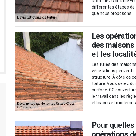
Notre devis détaillé 
différentes étapes de 
que nous proposons.
Les opératio
des maisons 
et les locali
Les tuiles des maison
végétations peuvent e
structure. À côté de ce
toiture. Vous serez do
surface. GC couverture 
le travail dans les règl
efficaces et modernes
Pour quelles 
opérations d