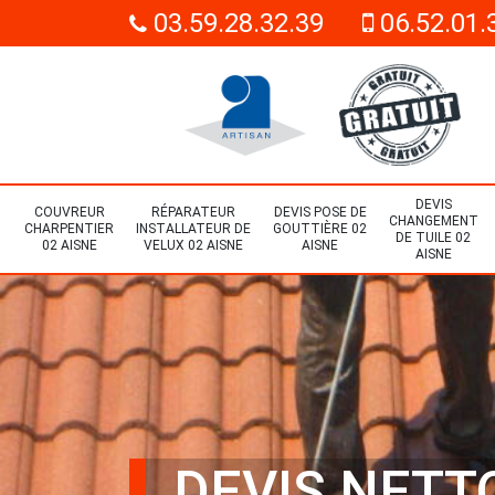
03.59.28.32.39
06.52.01.
DEVIS
COUVREUR
RÉPARATEUR
DEVIS POSE DE
CHANGEMENT
CHARPENTIER
INSTALLATEUR DE
GOUTTIÈRE 02
DE TUILE 02
02 AISNE
VELUX 02 AISNE
AISNE
AISNE
DEVIS NETT