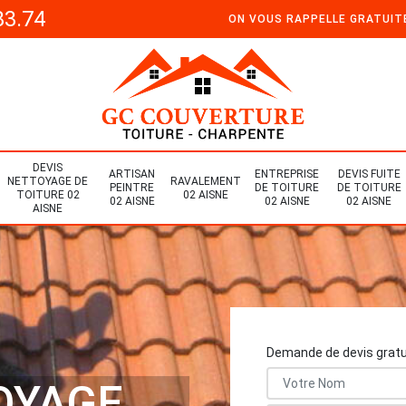
33.74
ON VOUS RAPPELLE GRATUI
DEVIS
ARTISAN
ENTREPRISE
DEVIS FUITE
NETTOYAGE DE
RAVALEMENT
PEINTRE
DE TOITURE
DE TOITURE
TOITURE 02
02 AISNE
02 AISNE
02 AISNE
02 AISNE
AISNE
Demande de devis gratu
OYAGE