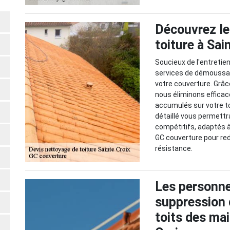
Découvrez le
toiture à Sa
Soucieux de l'entretie
services de démoussage,
votre couverture. Grâc
nous éliminons effica
accumulés sur votre to
détaillé vous permettr
compétitifs, adaptés à
GC couverture pour red
résistance.
Les personne
suppression 
toits des mai