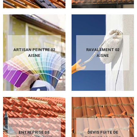
ARTISAN PEINTRE 02
RAVALEMENT 02
AISNE
AISNE
ENTREPRISE DE
DEVIS FUITE DE