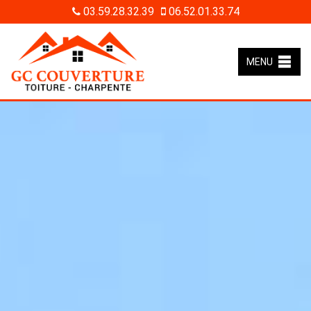
03.59.28.32.39
06.52.01.33.74
MENU