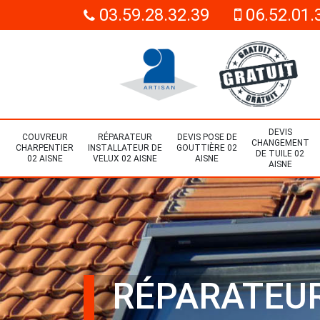
03.59.28.32.39
06.52.01.
DEVIS
COUVREUR
RÉPARATEUR
DEVIS POSE DE
CHANGEMENT
CHARPENTIER
INSTALLATEUR DE
GOUTTIÈRE 02
DE TUILE 02
02 AISNE
VELUX 02 AISNE
AISNE
AISNE
RÉPARATEU