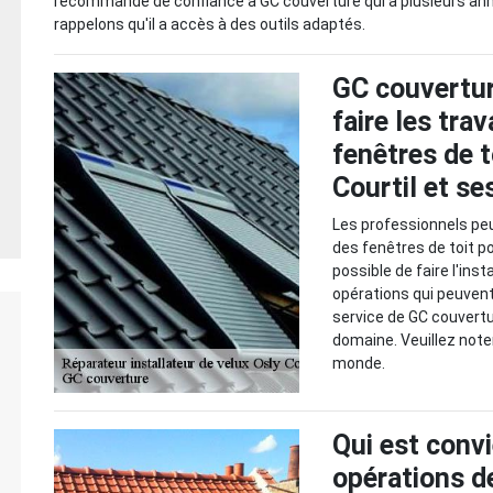
recommande de confiance à GC couverture qui a plusieurs an
rappelons qu'il a accès à des outils adaptés.
GC couvertu
faire les tra
fenêtres de t
Courtil et se
Les professionnels peu
des fenêtres de toit po
possible de faire l'inst
opérations qui peuvent c
service de GC couvertu
domaine. Veuillez noter
monde.
Qui est convi
opérations d