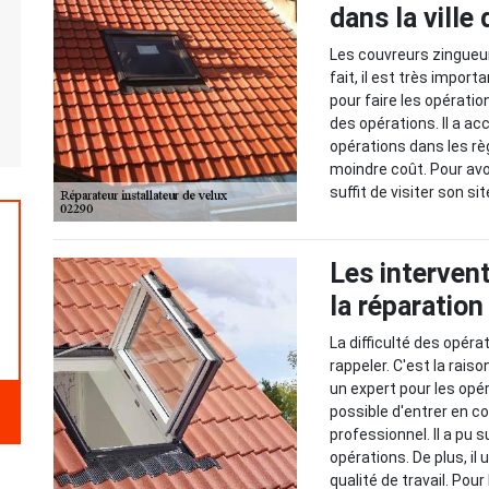
dans la ville
Les couvreurs zingueurs
fait, il est très impo
pour faire les opération
des opérations. Il a ac
opérations dans les règl
moindre coût. Pour avoi
suffit de visiter son si
Les interven
la réparation
La difficulté des opéra
rappeler. C'est la rai
un expert pour les opé
possible d'entrer en c
professionnel. Il a pu 
opérations. De plus, il
qualité de travail. Pou