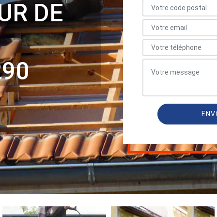
UR DE
290