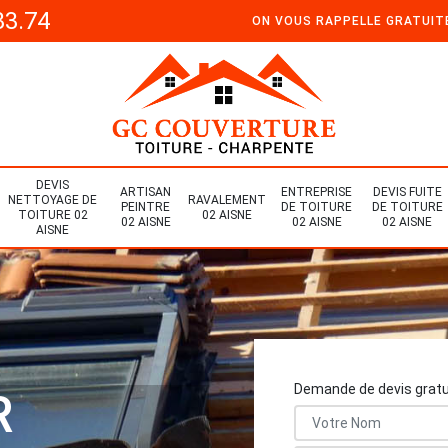
33.74
ON VOUS RAPPELLE GRATUI
DEVIS
ARTISAN
ENTREPRISE
DEVIS FUITE
NETTOYAGE DE
RAVALEMENT
PEINTRE
DE TOITURE
DE TOITURE
TOITURE 02
02 AISNE
02 AISNE
02 AISNE
02 AISNE
AISNE
Demande de devis gratu
R