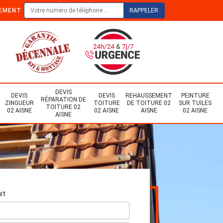
TEMENT
DEVIS
DEVIS
DEVIS
REHAUSSEMENT
PEINTURE
RÉPARATION DE
ZINGUEUR
TOITURE
DE TOITURE 02
SUR TUILES
TOITURE 02
02 AISNE
02 AISNE
AISNE
02 AISNE
AISNE
it