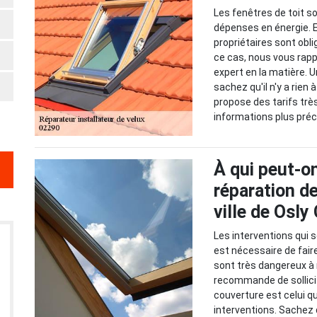
Les fenêtres de toit s
dépenses en énergie. En 
propriétaires sont obl
ce cas, nous vous rapp
expert en la matière. 
sachez qu'il n'y a rien 
propose des tarifs trè
informations plus précis
À qui peut-on
réparation de
ville de Osly 
Les interventions qui se
est nécessaire de faire
sont très dangereux à r
recommande de sollicit
couverture est celui qu
interventions. Sachez q