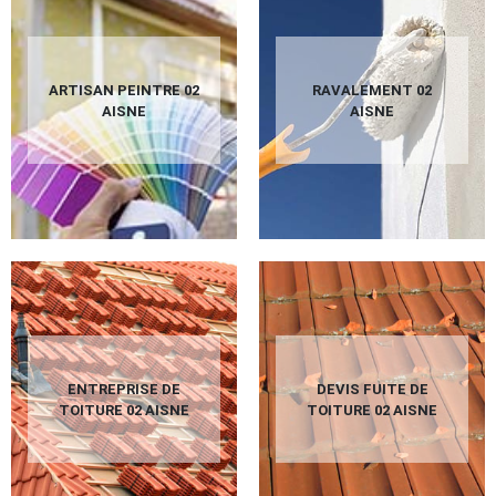
ARTISAN PEINTRE 02
RAVALEMENT 02
AISNE
AISNE
ENTREPRISE DE
DEVIS FUITE DE
TOITURE 02 AISNE
TOITURE 02 AISNE