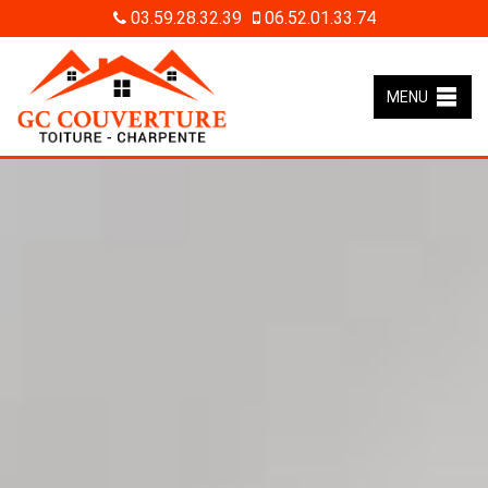
03.59.28.32.39
06.52.01.33.74
MENU