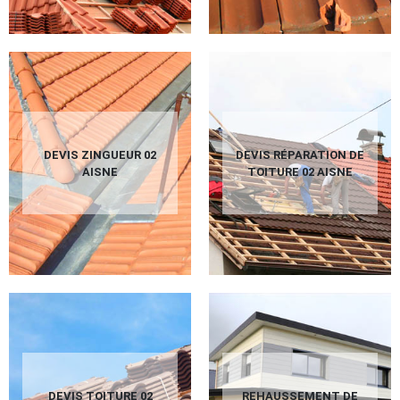
DEVIS ZINGUEUR 02
DEVIS RÉPARATION DE
AISNE
TOITURE 02 AISNE
DEVIS TOITURE 02
REHAUSSEMENT DE