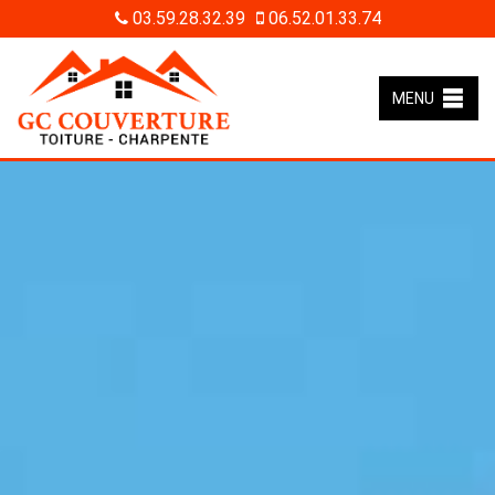
03.59.28.32.39
06.52.01.33.74
MENU