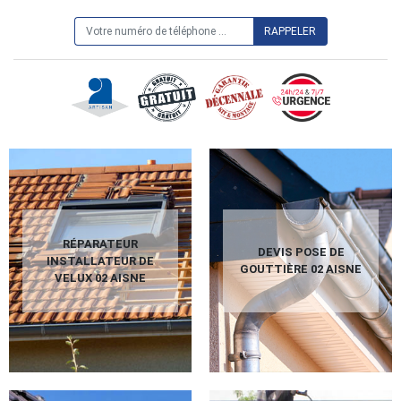
ON VOUS RAPPELLE GRATUITEMENT
RÉPARATEUR
DEVIS POSE DE
INSTALLATEUR DE
GOUTTIÈRE 02 AISNE
VELUX 02 AISNE