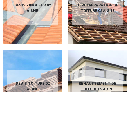
DEVIS ZINGUEUR 02
DEVIS RÉPARATION DE
AISNE
TOITURE 02 AISNE
DEVIS TOITURE 02
REHAUSSEMENT DE
AISNE
TOITURE 02 AISNE