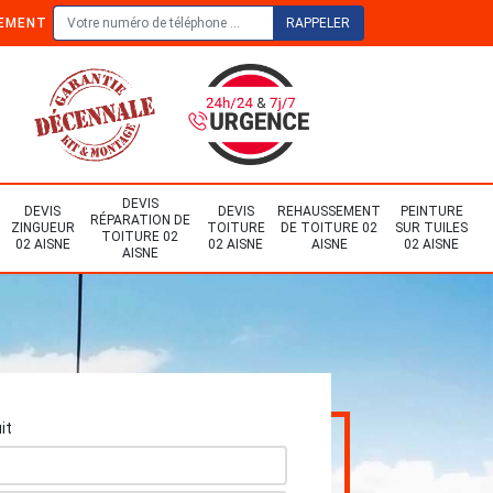
TEMENT
DEVIS
DEVIS
DEVIS
REHAUSSEMENT
PEINTURE
RÉPARATION DE
ZINGUEUR
TOITURE
DE TOITURE 02
SUR TUILES
TOITURE 02
02 AISNE
02 AISNE
AISNE
02 AISNE
AISNE
it