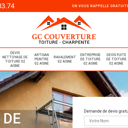
33.74
ON VOUS RAPPELLE GRATUI
DEVIS
ARTISAN
ENTREPRISE
DEVIS FUITE
NETTOYAGE DE
RAVALEMENT
PEINTRE
DE TOITURE
DE TOITURE
TOITURE 02
02 AISNE
02 AISNE
02 AISNE
02 AISNE
AISNE
Demande de devis gratu
 DE