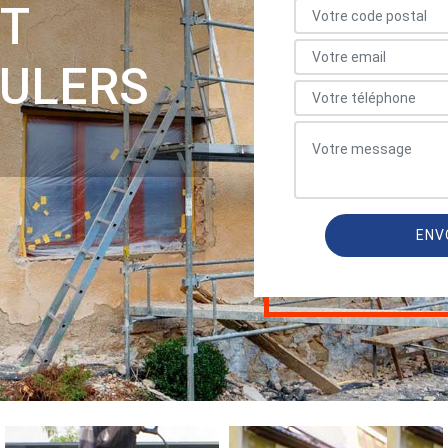
T
AULERS