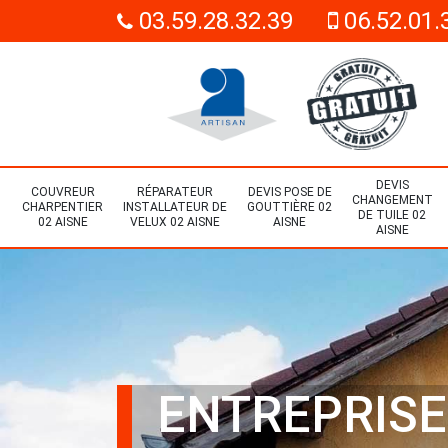
03.59.28.32.39
06.52.01.
DEVIS
COUVREUR
RÉPARATEUR
DEVIS POSE DE
CHANGEMENT
CHARPENTIER
INSTALLATEUR DE
GOUTTIÈRE 02
DE TUILE 02
02 AISNE
VELUX 02 AISNE
AISNE
AISNE
ENTREPRISE