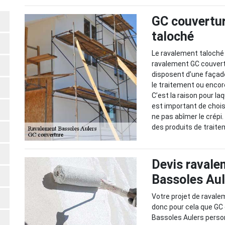
GC couvertur
taloché
Le ravalement taloché 
ravalement GC couvert
disposent d’une façade 
le traitement ou encor
C’est la raison pour laq
est important de chois
ne pas abîmer le crépi.
des produits de trait
Devis ravale
Bassoles Aul
Votre projet de ravale
donc pour cela que GC
Bassoles Aulers person