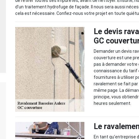
de retirer toutes ses impuretés, avant de nettoyer. Ensuite, 
d’un traitement hydrofuge de façade. Il nous sera aussi nécessa
cela est nécessaire. Confiez-nous votre projet en toute quiétu
Le devis rav
GC couvertur
Demander un devis rav
couverture est une pr
pas à demander votre 
connaissance du tarif 
fournitures à utiliser 
ravalement se fait par 
même page. La démarc
principe, vous obtiend
heures seulement.
Le ravalement
En tant qu’entreprise 