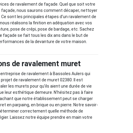
ices de ravalement de façade. Quel que soit votre
e façade, nous saurons comment décaper, nettoyer
e. Ce sont les principales étapes d’un ravalement de
nous réalisons la finition en adéquation avec vos
nture, pose de crépi, pose de bardage, etc. Sachez
 façade se fait tous les dix ans dans le but de
performances de la devanture de votre maison.
ons de ravalement muret
entreprise de ravalement à Bassoles Aulers qui
 projet de ravalement de muret 02380. Il est
aler les murets pour qu’ils aient une durée de vie
ue leur esthétique demeure. N’hésitez pas à faire
 sachant que notre établissement peut se charger
et en parpaing, en brique ou en pierre. Notre savoir-
déterminer correctement quelle méthode de
légier. Laissez notre équipe prendre en main votre