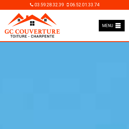
03.59.28.32.39
06.52.01.33.74
MENU