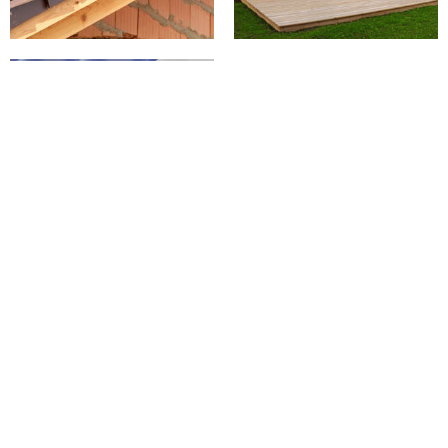
PEINTURE SUR
TUILES 02 AISNE
GC couverture un expert en
ravalement de pignon
Quand on parle de ravalement 02300, il faut tenir compte de tous