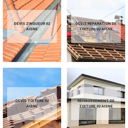
DEVIS ZINGUEUR 02
DEVIS RÉPARATION DE
AISNE
TOITURE 02 AISNE
DEVIS TOITURE 02
REHAUSSEMENT DE
AISNE
TOITURE 02 AISNE