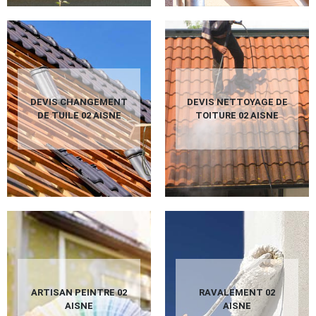
DEVIS CHANGEMENT
DEVIS NETTOYAGE DE
DE TUILE 02 AISNE
TOITURE 02 AISNE
ARTISAN PEINTRE 02
RAVALEMENT 02
AISNE
AISNE