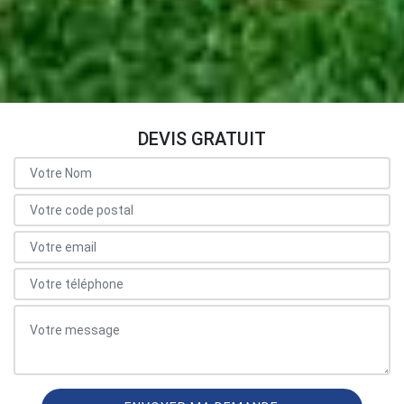
DEVIS GRATUIT