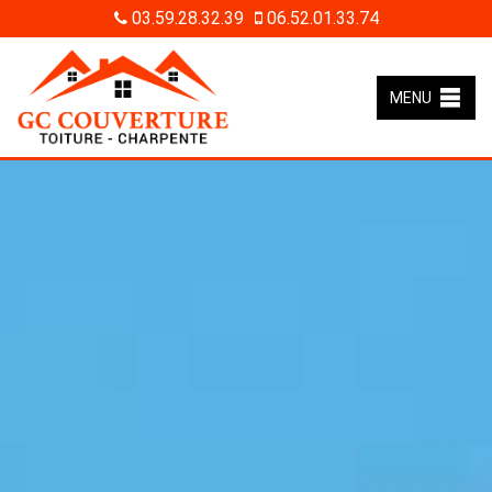
03.59.28.32.39
06.52.01.33.74
MENU