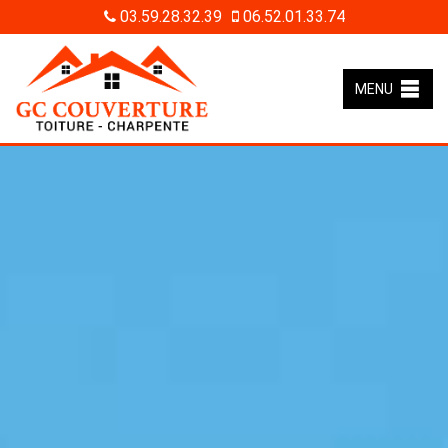
03.59.28.32.39
06.52.01.33.74
MENU