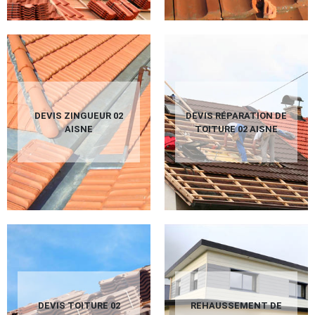
DEVIS ZINGUEUR 02
DEVIS RÉPARATION DE
AISNE
TOITURE 02 AISNE
DEVIS TOITURE 02
REHAUSSEMENT DE