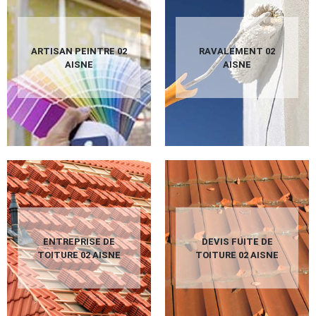
ARTISAN PEINTRE 02
RAVALEMENT 02
AISNE
AISNE
ENTREPRISE DE
DEVIS FUITE DE
TOITURE 02 AISNE
TOITURE 02 AISNE