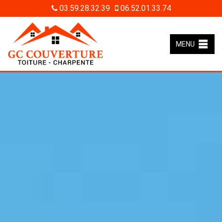
03.59.28.32.39
06.52.01.33.74
MENU