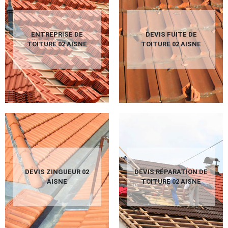
ENTREPRISE DE
DEVIS FUITE DE
TOITURE 02 AISNE
TOITURE 02 AISNE
DEVIS ZINGUEUR 02
DEVIS RÉPARATION DE
AISNE
TOITURE 02 AISNE