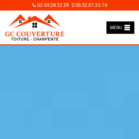
03.59.28.32.39
06.52.01.33.74
MENU