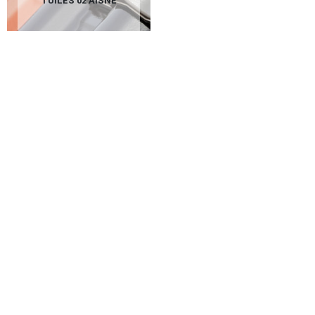
TUILES 02 AISNE
Un ravalement de façade suivant les
règles de l’art avec GC couverture
L’entreprise de ravalement GC couverture s’engage à réaliser un
ravalement de façade suivant les réglementations élémentaires
en couverture. L’objectif de notre intervention est de faire en
sorte que votre façade soit à la fois propre, isolée et étanche.
Ainsi, nous commencerons par décaper la surface de la façade
afin de retirer toutes ses impuretés, avant de nettoyer. Ensuite,
nous réaliserons un traitement anti-mousse suivi d’un
traitement hydrofuge de façade. Il nous sera aussi nécessaire
de refaire l’isolation des murs extérieurs si cela est nécessaire.
Confiez-nous votre projet en toute quiétude.