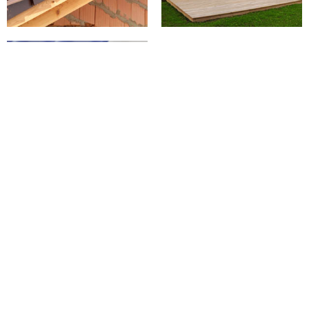
PEINTURE SUR
TUILES 02 AISNE
Devis ravalement de GC couverture à
Coincy : votre projet sur-mesure
Votre projet de ravalement mérite une attention toute