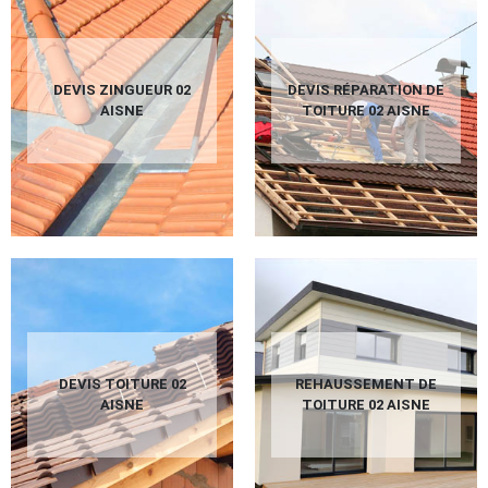
DEVIS ZINGUEUR 02
DEVIS RÉPARATION DE
AISNE
TOITURE 02 AISNE
DEVIS TOITURE 02
REHAUSSEMENT DE
AISNE
TOITURE 02 AISNE