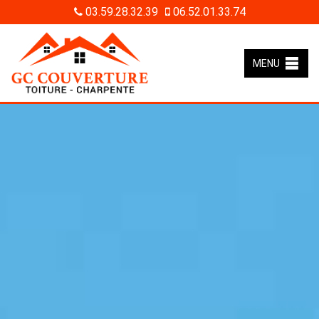
03.59.28.32.39
06.52.01.33.74
MENU