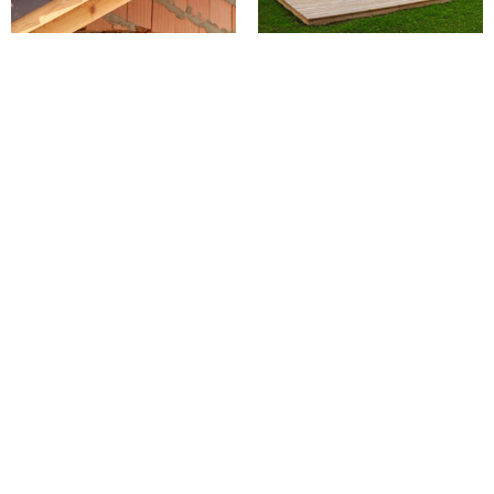
PEINTURE SUR
TUILES 02 AISNE
Le devis ravalement à Corbeny par
GC couverture : à obtenir
gratuitement