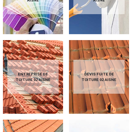
AISNE
AISNE
ENTREPRISE DE
DEVIS FUITE DE
TOITURE 02 AISNE
TOITURE 02 AISNE