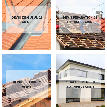
DEVIS ZINGUEUR 02
DEVIS RÉPARATION DE
AISNE
TOITURE 02 AISNE
DEVIS TOITURE 02
REHAUSSEMENT DE
AISNE
TOITURE 02 AISNE