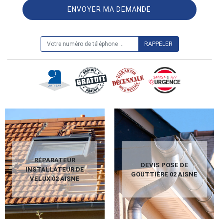
ON VOUS RAPPELLE GRATUITEMENT
RÉPARATEUR
DEVIS POSE DE
INSTALLATEUR DE
GOUTTIÈRE 02 AISNE
VELUX 02 AISNE