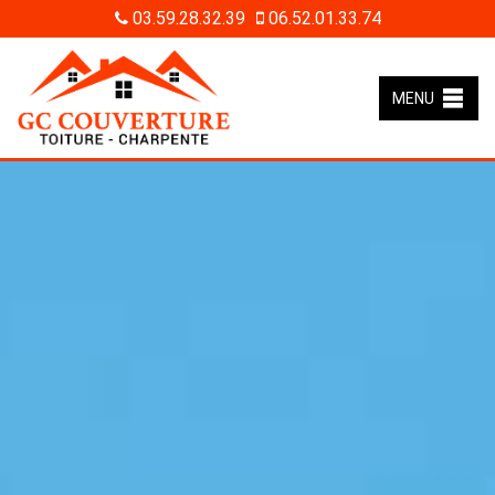
03.59.28.32.39
06.52.01.33.74
MENU