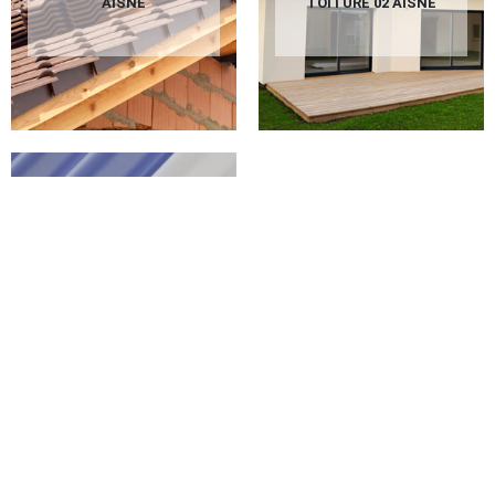
AISNE
TOITURE 02 AISNE
PEINTURE SUR
TUILES 02 AISNE
Prix ravalement Coyolles