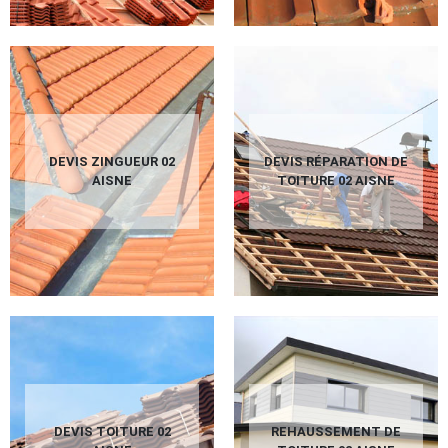
DEVIS ZINGUEUR 02
DEVIS RÉPARATION DE
AISNE
TOITURE 02 AISNE
DEVIS TOITURE 02
REHAUSSEMENT DE