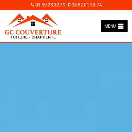
03.59.28.32.39
06.52.01.33.74
MENU