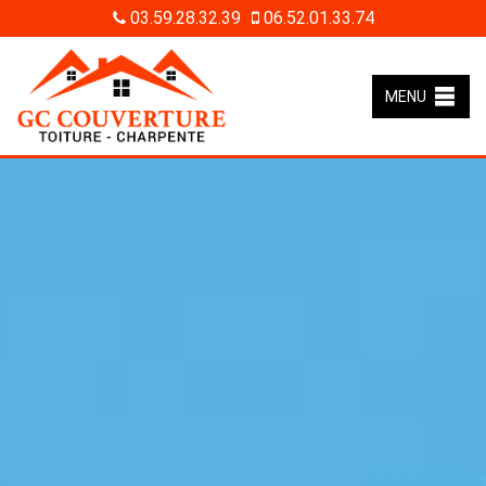
03.59.28.32.39
06.52.01.33.74
MENU