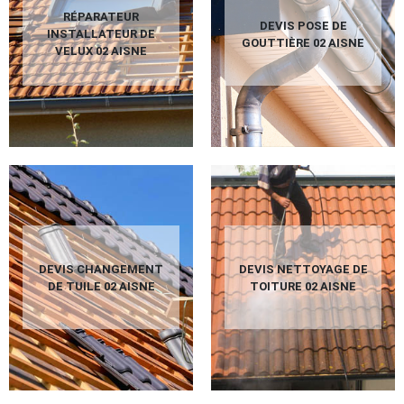
RÉPARATEUR
DEVIS POSE DE
INSTALLATEUR DE
GOUTTIÈRE 02 AISNE
VELUX 02 AISNE
DEVIS CHANGEMENT
DEVIS NETTOYAGE DE
DE TUILE 02 AISNE
TOITURE 02 AISNE