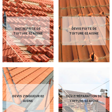
ENTREPRISE DE
DEVIS FUITE DE
TOITURE 02 AISNE
TOITURE 02 AISNE
DEVIS ZINGUEUR 02
DEVIS RÉPARATION DE
AISNE
TOITURE 02 AISNE