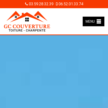
03.59.28.32.39
06.52.01.33.74
MENU