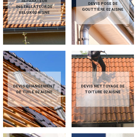
RÉPARATEUR
DEVIS POSE DE
INSTALLATEUR DE
GOUTTIÈRE 02 AISNE
VELUX 02 AISNE
DEVIS CHANGEMENT
DEVIS NETTOYAGE DE
DE TUILE 02 AISNE
TOITURE 02 AISNE