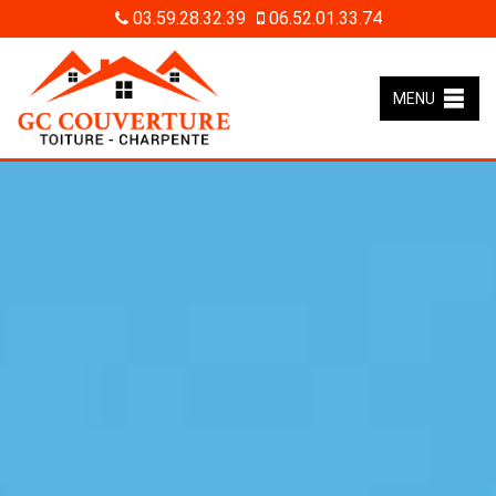
03.59.28.32.39
06.52.01.33.74
MENU