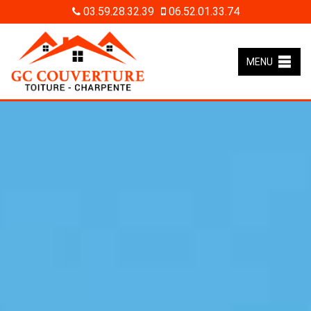
03.59.28.32.39
06.52.01.33.74
MENU