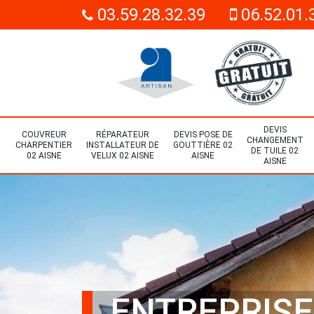
03.59.28.32.39
06.52.01.
DEVIS
COUVREUR
RÉPARATEUR
DEVIS POSE DE
CHANGEMENT
CHARPENTIER
INSTALLATEUR DE
GOUTTIÈRE 02
DE TUILE 02
02 AISNE
VELUX 02 AISNE
AISNE
AISNE
ENTREPRISE