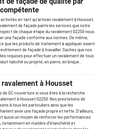
t de façade de qualité par
e compétente
 activités en tant qu’artisan ravalement à Housset,
avalement de façade parmi les services que notre
e respect de chaque étape du ravalement 02250 nous
yer une façade conforme aux normes. De même,
 ce que les produits de traitement à appliquer soient
revêtement de façade à travailler. Sachez que nos
udes requises pour effectuer un ravalement de tous
duit taloché ou projeté, en pierre, en brique…
n ravalement à Housset
s de GC couverture si vous êtes à la recherche
avalement à Housset 02250. Nos prestations de
sons à tous les particuliers ainsi que les
aitent avoir une façade propre et nette. D’ailleurs,
st aussi un moyen de renforcer les performances
s, notamment en matière d’étanchéité et