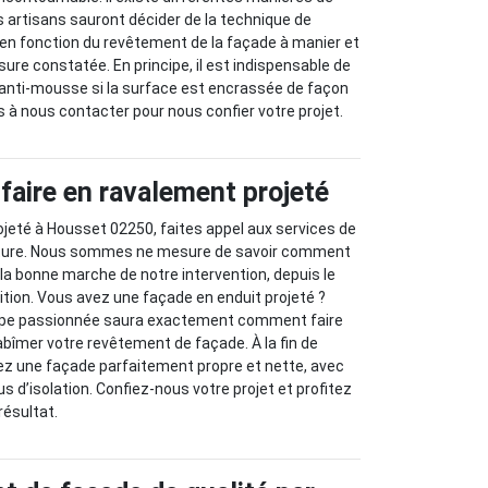
s artisans sauront décider de la technique de
en fonction du revêtement de la façade à manier et
ssure constatée. En principe, il est indispensable de
 anti-mousse si la surface est encrassée de façon
s à nous contacter pour nous confier votre projet.
faire en ravalement projeté
jeté à Housset 02250, faites appel aux services de
erture. Nous sommes ne mesure de savoir comment
la bonne marche de notre intervention, depuis le
nition. Vous avez une façade en enduit projeté ?
ipe passionnée saura exactement comment faire
 abîmer votre revêtement de façade. À la fin de
rez une façade parfaitement propre et nette, avec
us d’isolation. Confiez-nous votre projet et profitez
résultat.