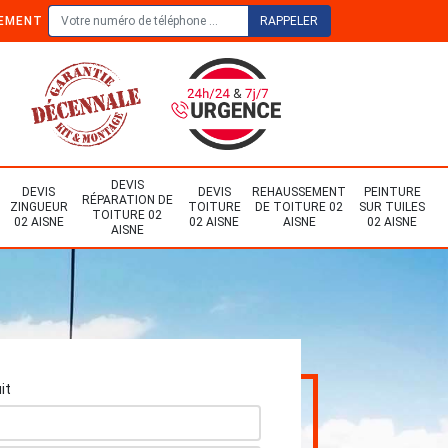
TEMENT
DEVIS
DEVIS
DEVIS
REHAUSSEMENT
PEINTURE
RÉPARATION DE
ZINGUEUR
TOITURE
DE TOITURE 02
SUR TUILES
TOITURE 02
02 AISNE
02 AISNE
AISNE
02 AISNE
AISNE
it