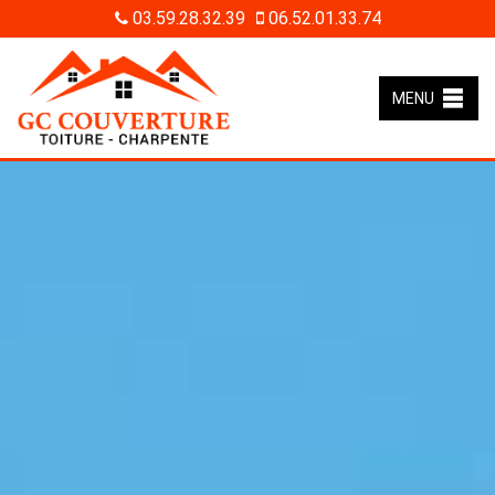
03.59.28.32.39
06.52.01.33.74
MENU