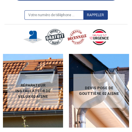
ON VOUS RAPPELLE GRATUITEMENT
RÉPARATEUR
DEVIS POSE DE
INSTALLATEUR DE
GOUTTIÈRE 02 AISNE
VELUX 02 AISNE