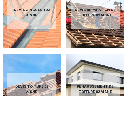
DEVIS ZINGUEUR 02
DEVIS RÉPARATION DE
AISNE
TOITURE 02 AISNE
DEVIS TOITURE 02
REHAUSSEMENT DE
AISNE
TOITURE 02 AISNE