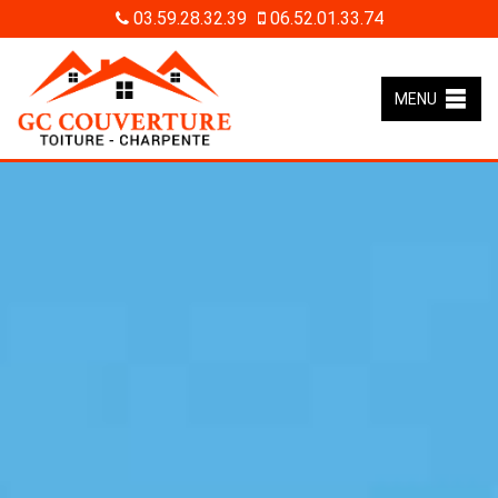
03.59.28.32.39
06.52.01.33.74
MENU