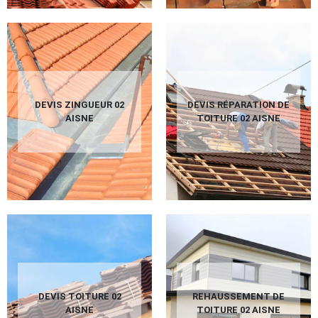
DEVIS ZINGUEUR 02
DEVIS RÉPARATION DE
AISNE
TOITURE 02 AISNE
DEVIS TOITURE 02
REHAUSSEMENT DE
AISNE
TOITURE 02 AISNE