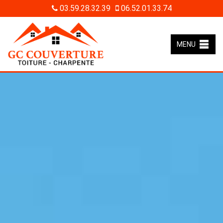
03.59.28.32.39
06.52.01.33.74
MENU