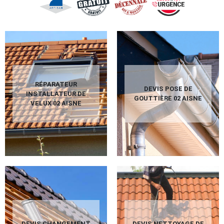
RÉPARATEUR
DEVIS POSE DE
INSTALLATEUR DE
GOUTTIÈRE 02 AISNE
VELUX 02 AISNE
DEVIS CHANGEMENT
DEVIS NETTOYAGE DE