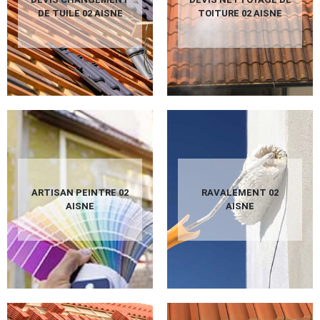
DE TUILE 02 AISNE
TOITURE 02 AISNE
ARTISAN PEINTRE 02
RAVALEMENT 02
AISNE
AISNE