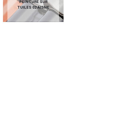
PEINTURE SUR
TUILES 02 AISNE
L’importance du nettoyage de façade
lors d’un ravalement à Marchais En
Brie 02540
Sur un chantier de ravalement à Marchais En Brie, notamment
dans le cadre d’un ravalement de façade, le nettoyage de toute
la surface des murs à ravaler est une étape incontournable. Il
existe différentes manières de nettoyer la façade. Nos artisans
sauront décider de la technique de nettoyage appropriée, en
fonction du revêtement de la façade à manier et de l’ampleur de
la salissure constatée. En principe, il est indispensable de
réaliser un traitement anti-mousse si la surface est encrassée