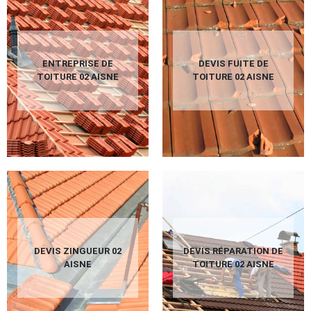
ENTREPRISE DE
DEVIS FUITE DE
TOITURE 02 AISNE
TOITURE 02 AISNE
DEVIS ZINGUEUR 02
DEVIS RÉPARATION DE
AISNE
TOITURE 02 AISNE