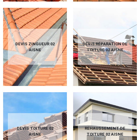
DEVIS ZINGUEUR 02
DEVIS RÉPARATION DE
AISNE
TOITURE 02 AISNE
DEVIS TOITURE 02
REHAUSSEMENT DE
AISNE
TOITURE 02 AISNE