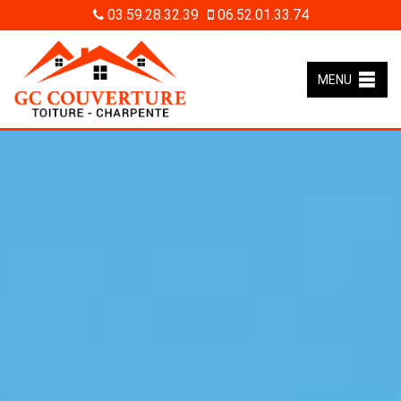
03.59.28.32.39
06.52.01.33.74
MENU