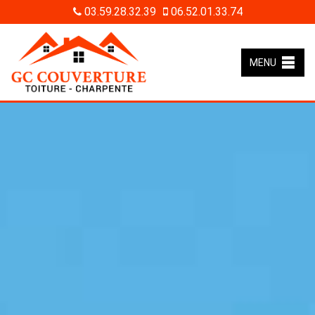
03.59.28.32.39
06.52.01.33.74
MENU