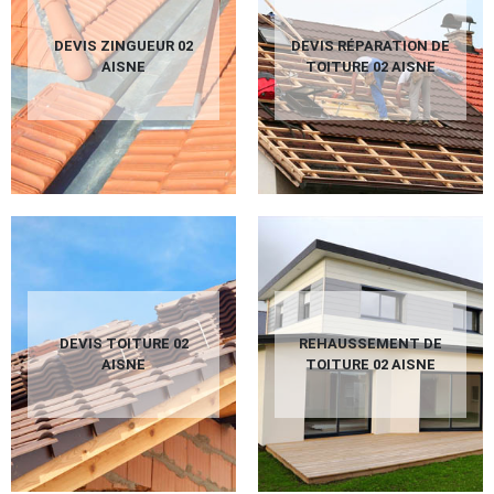
DEVIS ZINGUEUR 02
DEVIS RÉPARATION DE
AISNE
TOITURE 02 AISNE
DEVIS TOITURE 02
REHAUSSEMENT DE
AISNE
TOITURE 02 AISNE